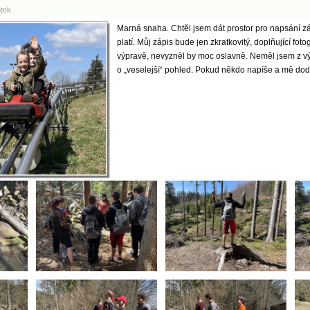
ntek
Marná snaha. Chtěl jsem dát prostor pro napsání zá
platí. Můj zápis bude jen zkratkovitý, doplňující foto
výpravě, nevyzněl by moc oslavně. Neměl jsem z výp
o „veselejší“ pohled. Pokud někdo napíše a mě dodá 