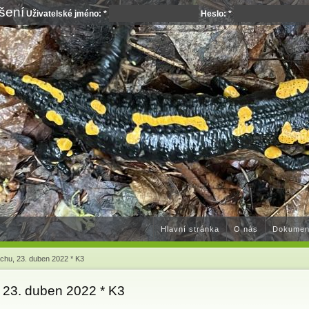
ášení
Uživatelské jméno:
*
Heslo:
*
Hlavní stránka
O nás
Dokumen
achu, 23. duben 2022 * K3
, 23. duben 2022 * K3