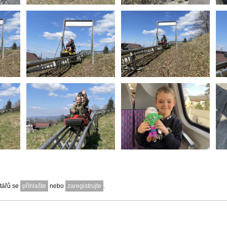
tářů se
přihlašte
nebo
zaregistrujte
.