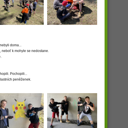
nebyli doma...
u, neboť k mohyle se nedostane.
.
pili. Pochopili...
 vlastních peněženek.