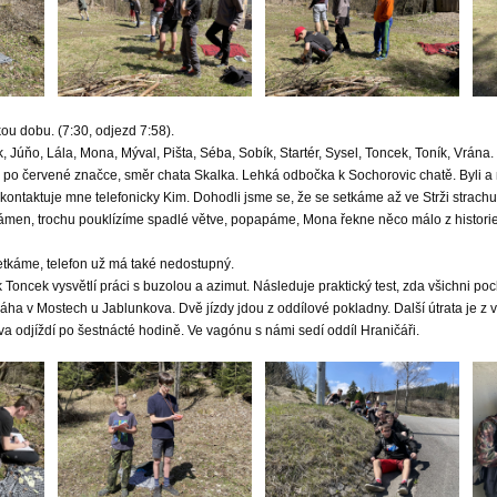
kou dobu. (7:30, odjezd 7:58).
k, Júňo, Lála, Mona, Mýval, Pišta, Séba, Sobík, Startér, Sysel, Toncek, Toník, Vrána.
 po červené značce, směr chata Skalka. Lehká odbočka k Sochorovic chatě. Byli a 
kontaktuje mne telefonicky Kim. Dohodli jsme se, že se setkáme až ve Strži strach
kámen, trochu pouklízíme spadlé větve, popapáme, Mona řekne něco málo z historie
etkáme, telefon už má také nedostupný.
Toncek vysvětlí práci s buzolou a azimut. Následuje praktický test, zda všichni pocho
ráha v Mostech u Jablunkova. Dvě jízdy jdou z oddílové pokladny. Další útrata je z
va odjíždí po šestnácté hodině. Ve vagónu s námi sedí oddíl Hraničáři.