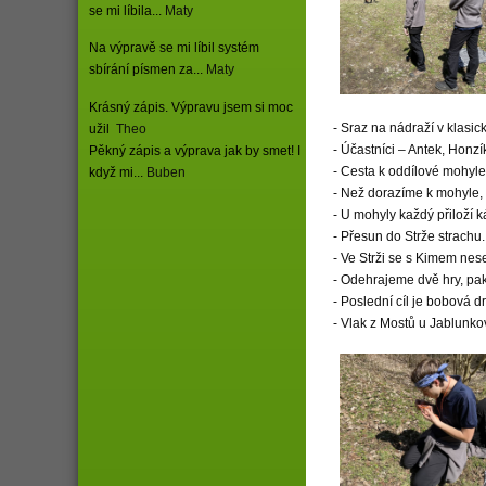
se mi líbila...
Maty
Na výpravě se mi líbil systém
sbírání písmen za...
Maty
Krásný zápis. Výpravu jsem si moc
- Sraz na nádraží v klasic
užil
Theo
- Účastníci – Antek, Honzí
Pěkný zápis a výprava jak by smet! I
- Cesta k oddílové mohyle
když mi...
Buben
- Než dorazíme k mohyle, 
- U mohyly každý přiloží 
- Přesun do Strže strachu.
- Ve Strži se s Kimem nes
- Odehrajeme dvě hry, pak 
- Poslední cíl je bobová d
- Vlak z Mostů u Jablunko