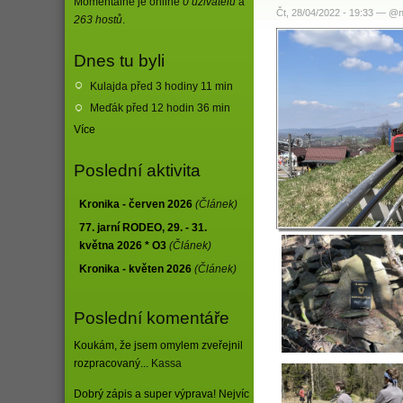
Momentálně je online
0 uživatelů
a
Čt, 28/04/2022 - 19:33 — @
263 hostů
.
Dnes tu byli
Kulajda před 3 hodiny 11 min
Meďák před 12 hodin 36 min
Více
Poslední aktivita
Kronika - červen 2026
(Článek)
77. jarní RODEO, 29. - 31.
května 2026 * O3
(Článek)
Kronika - květen 2026
(Článek)
Poslední komentáře
Koukám, že jsem omylem zveřejnil
rozpracovaný...
Kassa
Dobrý zápis a super výprava! Nejvíc