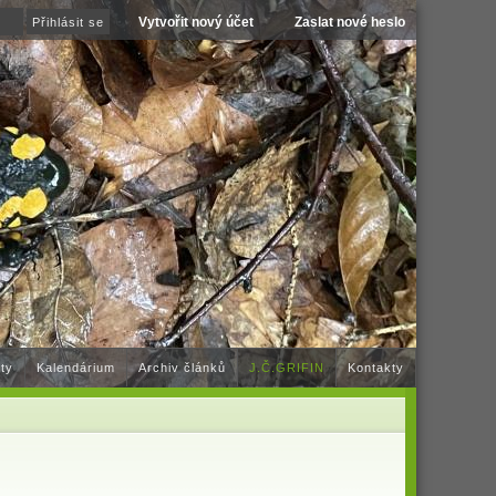
Vytvořit nový účet
Zaslat nové heslo
ty
Kalendárium
Archiv článků
J.Č.GRIFIN
Kontakty