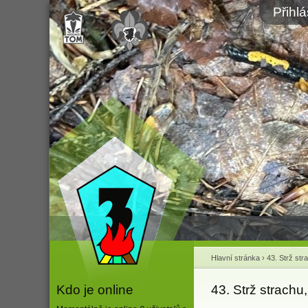
Přihl
Hlavní stránka
›
43. Strž str
Kdo je online
43. Strž strachu